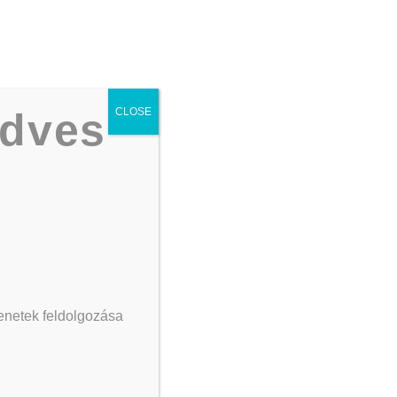
Telefon:
+36 30/164 3882
Képzéseink
Áraink
Kapcsolat
edves
CLOSE
zenetek feldolgozása