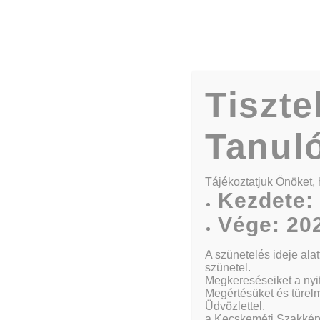
Tiszte
Tanul
Our Course
Tájékoztatjuk Önöket, 
Kezdete: 
Vége: 202
A szünetelés ideje ala
Kezdőlap
Our Courses
szünetel.
Megkereséseiket a nyit
Megértésüket és türel
Üdvözlettel,
a Kecskeméti Szakkép