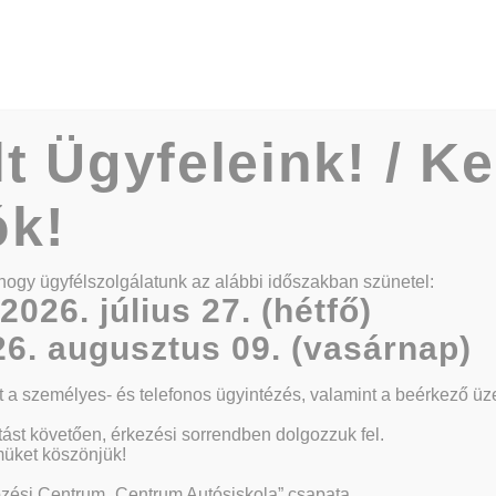
Kezdőlap
Rólunk
Oktatók
lt Ügyfeleink! / K
ók!
s
hogy ügyfélszolgálatunk az alábbi időszakban szünetel:
2026. július 27. (hétfő)
6. augusztus 09. (vasárnap)
tt a személyes- és telefonos ügyintézés, valamint a beérkező ü
ást követően, érkezési sorrendben dolgozzuk fel.
müket köszönjük!
zési Centrum „Centrum Autósiskola” csapata