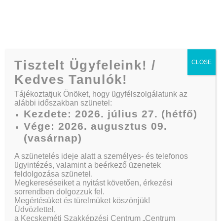
Telefon:
+36 30/164 3882
Tisztelt Ügyfeleink! /
CLOSE
Kedves Tanulók!
Tájékoztatjuk Önöket, hogy ügyfélszolgálatunk az
alábbi időszakban szünetel:
Rólunk
Kezdete: 2026. július 27. (hétfő)
Vége: 2026. augusztus 09.
(vasárnap)
Kezdőlap
A szünetelés ideje alatt a személyes- és telefonos
Rólunk
ügyintézés, valamint a beérkező üzenetek
feldolgozása szünetel.
Megkereséseiket a nyitást követően, érkezési
sorrendben dolgozzuk fel.
Megértésüket és türelmüket köszönjük!
Üdvözlettel,
a Kecskeméti Szakképzési Centrum „Centrum