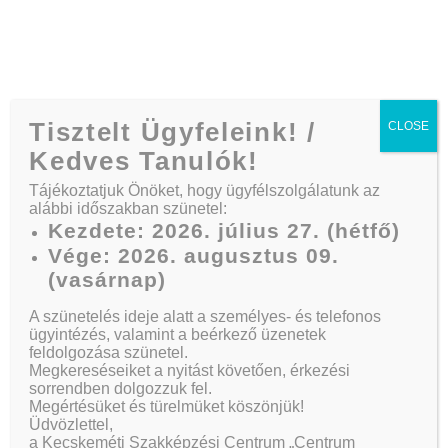
Telefon:
+36 30/164 3882
Tisztelt Ügyfeleink! /
CLOSE
Kedves Tanulók!
Tájékoztatjuk Önöket, hogy ügyfélszolgálatunk az
alábbi időszakban szünetel:
Contextual
Kezdete: 2026. július 27. (hétfő)
Vége: 2026. augusztus 09.
Advertising
(vasárnap)
A szünetelés ideje alatt a személyes- és telefonos
ügyintézés, valamint a beérkező üzenetek
feldolgozása szünetel.
Kezdőlap
Actions
Contextual Advertising
Megkereséseiket a nyitást követően, érkezési
sorrendben dolgozzuk fel.
Megértésüket és türelmüket köszönjük!
Üdvözlettel,
a Kecskeméti Szakképzési Centrum „Centrum