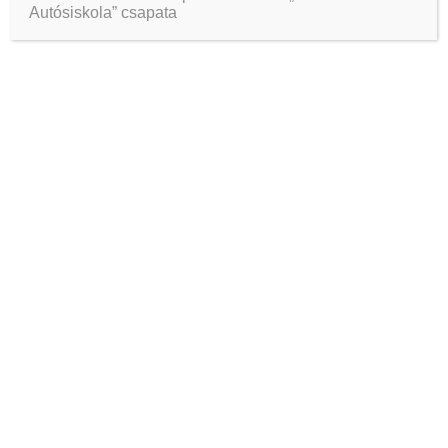
Autósiskola” csapata
Short loin kevin ham hock tenderloin
capicola. Hamburger picanha sausage