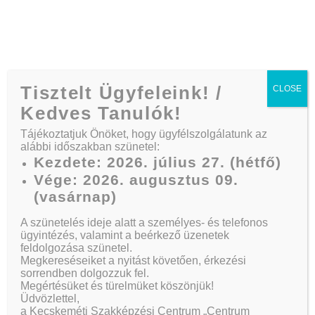
Telefon:
+36 30/164 3882
Tisztelt Ügyfeleink! /
CLOSE
Kedves Tanulók!
Tájékoztatjuk Önöket, hogy ügyfélszolgálatunk az
alábbi időszakban szünetel:
Influencing The
Kezdete: 2026. július 27. (hétfő)
Vége: 2026. augusztus 09.
Influencer
(vasárnap)
A szünetelés ideje alatt a személyes- és telefonos
ügyintézés, valamint a beérkező üzenetek
feldolgozása szünetel.
Kezdőlap
Actions
Influencing The Influencer
Megkereséseiket a nyitást követően, érkezési
sorrendben dolgozzuk fel.
Megértésüket és türelmüket köszönjük!
Üdvözlettel,
a Kecskeméti Szakképzési Centrum „Centrum