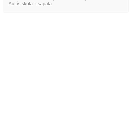
Autósiskola” csapata
Ball tip venison ham hock landjaeger ham
frankfurter. Salami jowl venison kevin