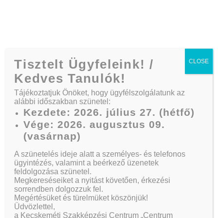
Telefon:
+36 30/164 3882
Tisztelt Ügyfeleink! /
CLOSE
Kedves Tanulók!
Tájékoztatjuk Önöket, hogy ügyfélszolgálatunk az
alábbi időszakban szünetel:
Get Best
Kezdete: 2026. július 27. (hétfő)
Vége: 2026. augusztus 09.
Advertiser In Your
(vasárnap)
Side Pocket
A szünetelés ideje alatt a személyes- és telefonos
ügyintézés, valamint a beérkező üzenetek
feldolgozása szünetel.
Megkereséseiket a nyitást követően, érkezési
sorrendben dolgozzuk fel.
Megértésüket és türelmüket köszönjük!
Kezdőlap
Actions
Üdvözlettel,
Get Best Advertiser In Your Side Pocket
a Kecskeméti Szakképzési Centrum „Centrum