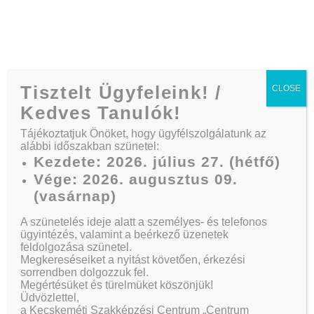
Telefon:
+36 30/164 3882
Tisztelt Ügyfeleink! /
CLOSE
Kedves Tanulók!
Tájékoztatjuk Önöket, hogy ügyfélszolgálatunk az
alábbi időszakban szünetel:
How to Pick a
Kezdete: 2026. július 27. (hétfő)
Vége: 2026. augusztus 09.
Driving School
(vasárnap)
A szünetelés ideje alatt a személyes- és telefonos
ügyintézés, valamint a beérkező üzenetek
feldolgozása szünetel.
Kezdőlap
News
How To Pick A Driving School
Megkereséseiket a nyitást követően, érkezési
sorrendben dolgozzuk fel.
Megértésüket és türelmüket köszönjük!
Üdvözlettel,
a Kecskeméti Szakképzési Centrum „Centrum