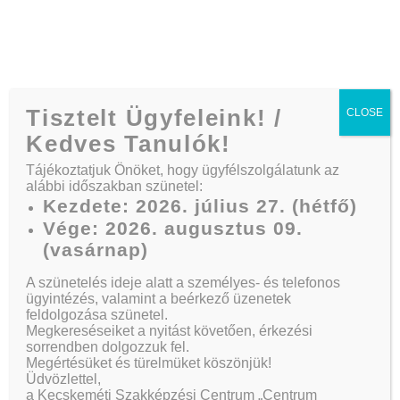
Telefon:
+36 30/164 3882
Tisztelt Ügyfeleink! /
CLOSE
Kedves Tanulók!
Tájékoztatjuk Önöket, hogy ügyfélszolgálatunk az
alábbi időszakban szünetel:
Statistics On Car
Kezdete: 2026. július 27. (hétfő)
Vége: 2026. augusztus 09.
Accidents
(vasárnap)
A szünetelés ideje alatt a személyes- és telefonos
ügyintézés, valamint a beérkező üzenetek
feldolgozása szünetel.
Kezdőlap
News
Statistics On Car Accidents
Megkereséseiket a nyitást követően, érkezési
sorrendben dolgozzuk fel.
Megértésüket és türelmüket köszönjük!
Üdvözlettel,
a Kecskeméti Szakképzési Centrum „Centrum