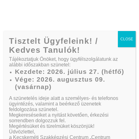
Telefon:
+36 30/164 3882
Tisztelt Ügyfeleink! /
CLOSE
Kedves Tanulók!
Tájékoztatjuk Önöket, hogy ügyfélszolgálatunk az
alábbi időszakban szünetel:
Ready For A Safe,
Kezdete: 2026. július 27. (hétfő)
Vége: 2026. augusztus 09.
Fun Driving
(vasárnap)
A szünetelés ideje alatt a személyes- és telefonos
ügyintézés, valamint a beérkező üzenetek
feldolgozása szünetel.
Kezdőlap
News
Ready For A Safe, Fun Driving
Megkereséseiket a nyitást követően, érkezési
sorrendben dolgozzuk fel.
Megértésüket és türelmüket köszönjük!
Üdvözlettel,
a Kecskeméti Szakképzési Centrum „Centrum