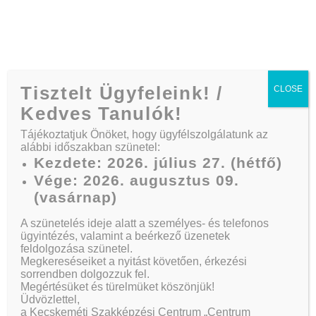
Telefon:
+36 30/164 3882
Tisztelt Ügyfeleink! /
CLOSE
Kedves Tanulók!
Tájékoztatjuk Önöket, hogy ügyfélszolgálatunk az
alábbi időszakban szünetel:
Blog
Kezdete: 2026. július 27. (hétfő)
Vége: 2026. augusztus 09.
(vasárnap)
Kezdőlap
A szünetelés ideje alatt a személyes- és telefonos
Blog
ügyintézés, valamint a beérkező üzenetek
feldolgozása szünetel.
Megkereséseiket a nyitást követően, érkezési
sorrendben dolgozzuk fel.
Megértésüket és türelmüket köszönjük!
Üdvözlettel,
a Kecskeméti Szakképzési Centrum „Centrum