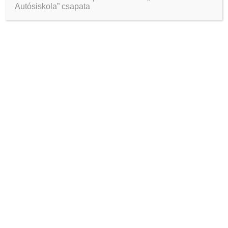
Autósiskola” csapata
Ready For A Safe, Fun Driving
Pork loin tongue spare ribs cow jerky meatball flank ham