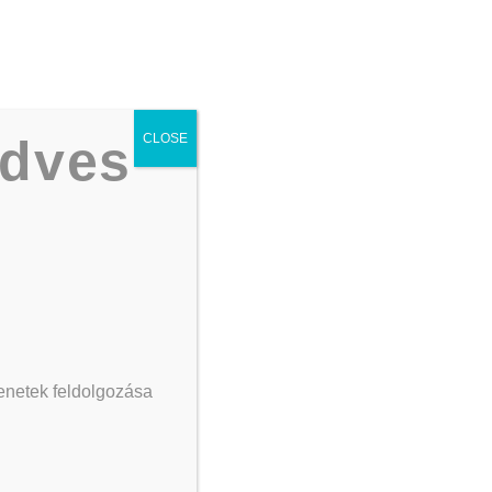
Telefon:
+36 30/164 3882
Képzéseink
Áraink
Kapcsolat
edves
CLOSE
zenetek feldolgozása