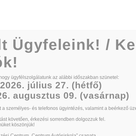
Kezdőlap
Rólunk
Oktatók
lt Ügyfeleink! / K
ók!
ok
hogy ügyfélszolgálatunk az alábbi időszakban szünetel:
2026. július 27. (hétfő)
6. augusztus 09. (vasárnap)
tt a személyes- és telefonos ügyintézés, valamint a beérkező ü
ást követően, érkezési sorrendben dolgozzuk fel.
müket köszönjük!
zési Centrum „Centrum Autósiskola” csapata