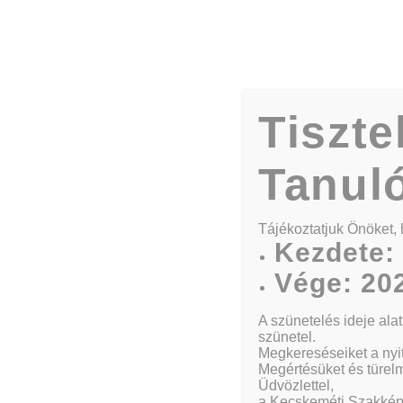
Tiszte
Tanul
Hivatkozás
Tájékoztatjuk Önöket, 
Kezdete: 
Vége: 202
A szünetelés ideje ala
Kezdőlap
Hivatkozás
szünetel.
Megkereséseiket a nyit
Megértésüket és türel
Üdvözlettel,
a Kecskeméti Szakkép