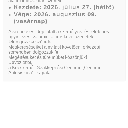
alábbi időszakban szünetel:
Kezdete: 2026. július 27. (hétfő)
Vége: 2026. augusztus 09.
(vasárnap)
A szünetelés ideje alatt a személyes- és telefonos
ügyintézés, valamint a beérkező üzenetek
feldolgozása szünetel.
Megkereséseiket a nyitást követően, érkezési
sorrendben dolgozzuk fel.
Megértésüket és türelmüket köszönjük!
Üdvözlettel,
a Kecskeméti Szakképzési Centrum „Centrum
Autósiskola” csapata
1920 × 1280
2019-04-13
Admin
In
Ready For A Safe, Fun
Driving