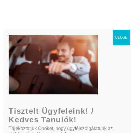
Telefon:
+36 30/164 3882
CLOSE
13
Kezdőlap
Ready For A Safe, Fun Driving
13
Tisztelt Ügyfeleink! /
Kedves Tanulók!
Tájékoztatjuk Önöket, hogy ügyfélszolgálatunk az